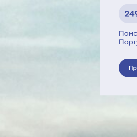
24
Помо
Порт
Пр