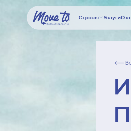
Страны
Услуги
О к
В
И
П